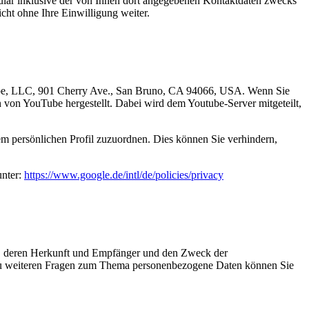
ar inklusive der von Ihnen dort angegebenen Kontaktdaten zwecks
cht ohne Ihre Einwilligung weiter.
uTube, LLC, 901 Cherry Ave., San Bruno, CA 94066, USA. Wenn Sie
 von YouTube hergestellt. Dabei wird dem Youtube-Server mitgeteilt,
m persönlichen Profil zuzuordnen. Dies können Sie verhindern,
unter:
https://www.google.de/intl/de/policies/privacy
en, deren Herkunft und Empfänger und den Zweck der
 zu weiteren Fragen zum Thema personenbezogene Daten können Sie