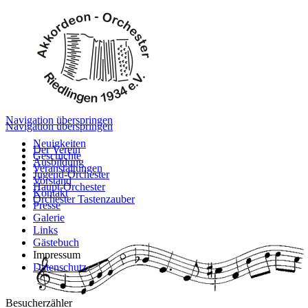
Navigation überspringen
Navigation überspringen
Neuigkeiten
Der Verein
Geschichte
Ausbildung
Veranstaltungen
Jugend-Orchester
Vorstand
Haupt-Orchester
Kontakt
Orchester Tastenzauber
Presse
Galerie
Links
Gästebuch
Impressum
Datenschutz
Besucherzähler