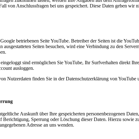
nfragen zukommen lassen, werden Ihre Angaben aus dem Anfrageformul
all von Anschlussfragen bei uns gespeichert. Diese Daten geben wir ni
n Google betriebenen Seite YouTube. Betreiber der Seiten ist die Yo
n ausgestatteten Seiten besuchen, wird eine Verbindung zu den Servern
ben.
ngeloggt sind ermöglichen Sie YouTube, Ihr Surfverhalten direkt Ihre
ccount ausloggen.
n Nutzerdaten finden Sie in der Datenschutzerklärung von YouTube 
errung
entgeltliche Auskunft über Ihre gespeicherten personenbezogenen Dat
uf Berichtigung, Sperrung oder Löschung dieser Daten. Hierzu sowie
m angegebenen Adresse an uns wenden.