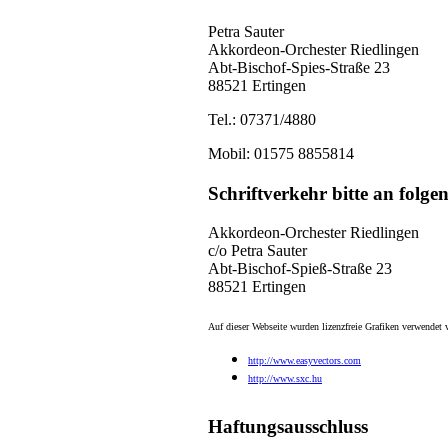
Petra Sauter
Akkordeon-Orchester Riedlingen
Abt-Bischof-Spies-Straße 23
88521 Ertingen
Tel.: 07371/4880
Mobil: 01575 8855814
Schriftverkehr bitte an folge
Akkordeon-Orchester Riedlingen
c/o Petra Sauter
Abt-Bischof-Spieß-Straße 23
88521 Ertingen
Auf dieser Webseite wurden lizenzfreie Grafiken verwendet 
http://www.easyvectors.com
http://www.sxc.hu
Haftungsausschluss