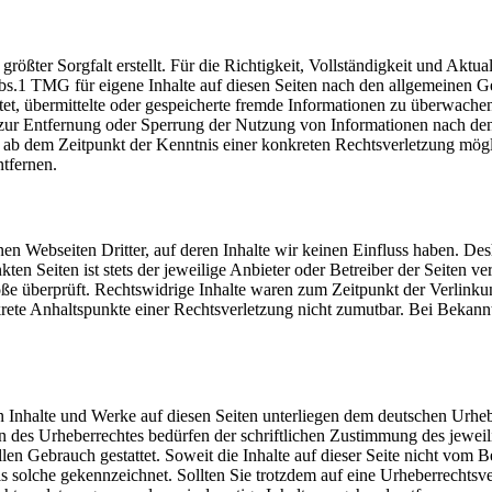
größter Sorgfalt erstellt. Für die Richtigkeit, Vollständigkeit und Ak
bs.1 TMG für eigene Inhalte auf diesen Seiten nach den allgemeinen G
htet, übermittelte oder gespeicherte fremde Informationen zu überwache
 zur Entfernung oder Sperrung der Nutzung von Informationen nach den
st ab dem Zeitpunkt der Kenntnis einer konkreten Rechtsverletzung m
tfernen.
nen Webseiten Dritter, auf deren Inhalte wir keinen Einfluss haben. D
kten Seiten ist stets der jeweilige Anbieter oder Betreiber der Seiten 
ße überprüft. Rechtswidrige Inhalte waren zum Zeitpunkt der Verlinkun
nkrete Anhaltspunkte einer Rechtsverletzung nicht zumutbar. Bei Beka
ten Inhalte und Werke auf diesen Seiten unterliegen dem deutschen Urheb
 des Urheberrechtes bedürfen der schriftlichen Zustimmung des jeweil
len Gebrauch gestattet. Soweit die Inhalte auf dieser Seite nicht vom Be
als solche gekennzeichnet. Sollten Sie trotzdem auf eine Urheberrecht