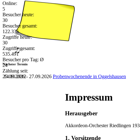
Online:
5
Besucher heute:
30
Besucher gesamt:
122.336
Zugriffe heute:
30
Zugriffe gesamt:
535.491
Besucher pro Tag: Ø
Nächster Termin
24
Zählung seit:
25.09.2026 - 27.09.2026
Probenwochenende in Oggelshausen
14.10.2012
Impressum
Herausgeber
Akkordeon-Orchester Riedlingen 193
1. Vorsitzende