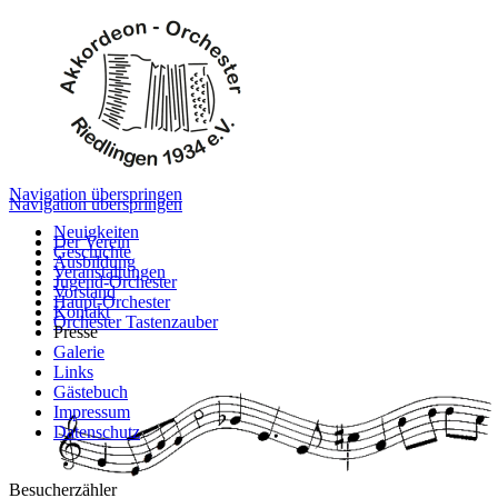
Navigation überspringen
Navigation überspringen
Neuigkeiten
Der Verein
Geschichte
Ausbildung
Veranstaltungen
Jugend-Orchester
Vorstand
Haupt-Orchester
Kontakt
Orchester Tastenzauber
Presse
Galerie
Links
Gästebuch
Impressum
Datenschutz
Besucherzähler