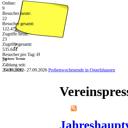
Online:
9
Besucher heute:
22
Besucher gesamt:
122.473
Zugriffe heute:
23
Zugriffe gesamt:
535.644
Besucher pro Tag: Ø
Nächster Termin
24
Zählung seit:
25.09.2026 - 27.09.2026
Probenwochenende in Oggelshausen
14.10.2012
Vereinspres
Jahreshaupt